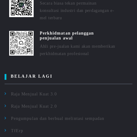
Secara biasa tekan permainan
konsultasi industri dan perdagangan e-
mel terbaru
Perkhidmatan pelanggan
penjualan awal
Ahli pre-jualan kami akan memberikan
perkhidmatan profesional
BELAJAR LAGI
Raja Menjual Kuat 3.0
Raja Menjual Kuat 2.0
Pengumpulan dan berbual melintasi sempadan
TfErp