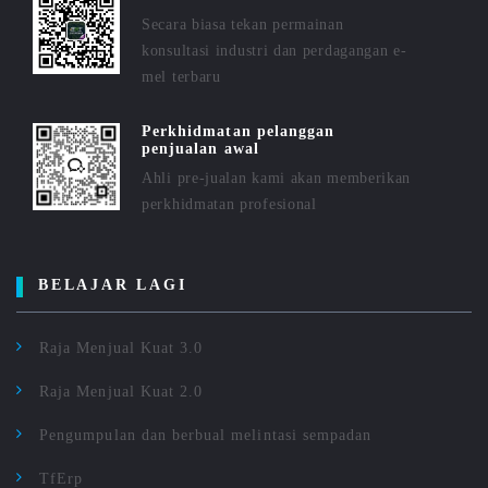
Secara biasa tekan permainan
konsultasi industri dan perdagangan e-
mel terbaru
Perkhidmatan pelanggan
penjualan awal
Ahli pre-jualan kami akan memberikan
perkhidmatan profesional
BELAJAR LAGI
Raja Menjual Kuat 3.0
Raja Menjual Kuat 2.0
Pengumpulan dan berbual melintasi sempadan
TfErp