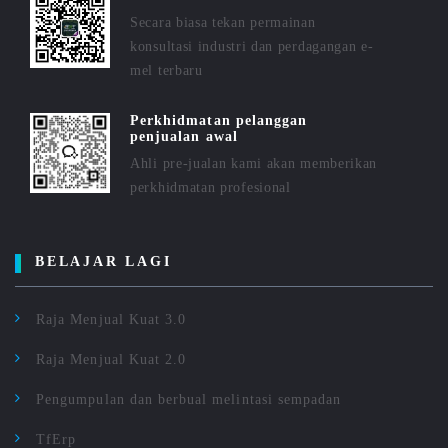
Secara biasa tekan permainan
konsultasi industri dan perdagangan e-
mel terbaru
Perkhidmatan pelanggan
penjualan awal
Ahli pre-jualan kami akan memberikan
perkhidmatan profesional
BELAJAR LAGI
Raja Menjual Kuat 3.0
Raja Menjual Kuat 2.0
Pengumpulan dan berbual melintasi sempadan
TfErp