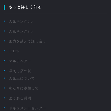
もっと詳しく知る
人気キング3.0
人気キング2.0
国境を越えて話し合う.
TfErp
マルチヘアー
震える店の髪
人気王について
私たちに参加して
よくある質問
ドキュメントセンター