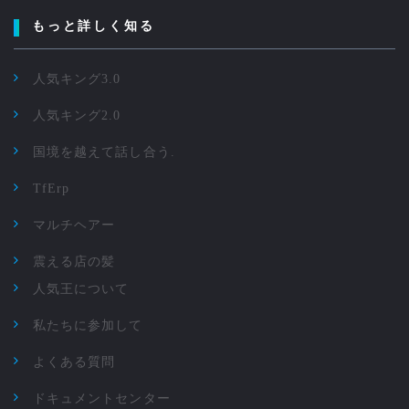
もっと詳しく知る
人気キング3.0
人気キング2.0
国境を越えて話し合う.
TfErp
マルチヘアー
震える店の髪
人気王について
私たちに参加して
よくある質問
ドキュメントセンター