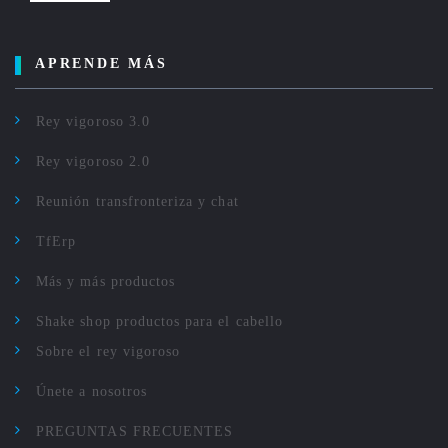
APRENDE MÁS
Rey vigoroso 3.0
Rey vigoroso 2.0
Reunión transfronteriza y chat
TfErp
Más y más productos
Shake shop productos para el cabello
Sobre el rey vigoroso
Únete a nosotros
PREGUNTAS FRECUENTES