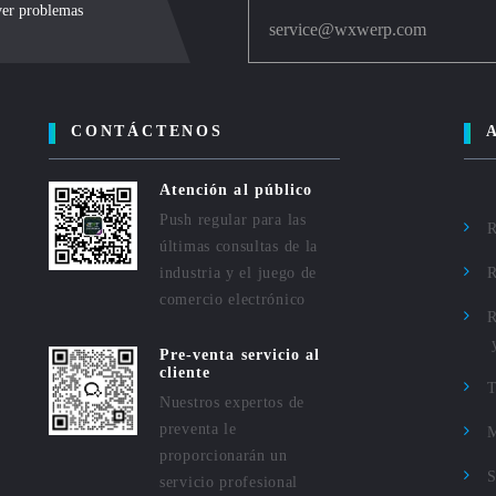
lver problemas
service@wxwerp.com
CONTÁCTENOS
Atención al público
Push regular para las
R
últimas consultas de la
industria y el juego de
R
comercio electrónico
R
Pre-venta servicio al
cliente
Nuestros expertos de
preventa le
M
proporcionarán un
S
servicio profesional