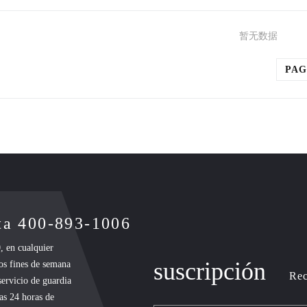
暂无数据
PAG
nta 400-893-1006
, en cualquier
suscripción
los fines de semana
Rec
 servicio de guardia
las 24 horas de