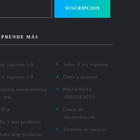
SUSCRIPCIÓN
APRENDE MÁS
ey vigoroso 3.0
Sobre el rey vigoroso
ey vigoroso 2.0
Únete a nosotros
eunión transfronteriza
PREGUNTAS
y chat
FRECUENTES
TfErp
Centro de
documentación
ás y más productos
Términos de servicio
hake shop productos